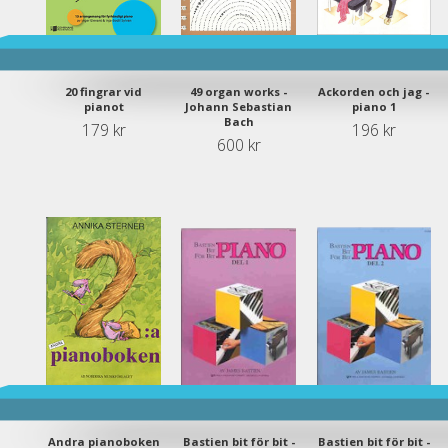
20 fingrar vid
49 organ works -
Ackorden och jag -
pianot
Johann Sebastian
piano 1
Bach
179 kr
196 kr
600 kr
Andra pianoboken
Bastien bit för bit -
Bastien bit för bit -