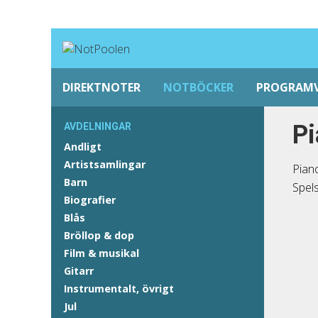
DIREKTNOTER
NOTBÖCKER
PROGRAM
Pi
AVDELNINGAR
Andligt
Artistsamlingar
Piano
Barn
Spels
Biografier
Blås
Bröllop & dop
Film & musikal
Gitarr
Instrumentalt, övrigt
Jul