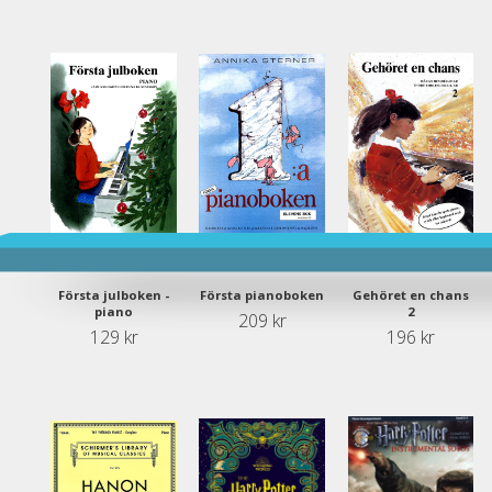
Första julboken -
Första pianoboken
Gehöret en chans
piano
2
209 kr
129 kr
196 kr