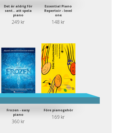
Det är aldrig för
Essential Piano
sent... att spela
Repertoir - level
piano
one
249 kr
148 kr
Frozen - easy
Före pianogehör
piano
169 kr
360 kr