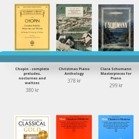
Chopin - complete
Christmas Piano
Clara Schumann
preludes,
Anthology
Masterpieces for
nocturnes and
Piano
378 kr
waltzes
299 kr
380 kr