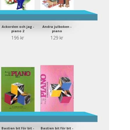
Ackorden och jag -
Andra julboken -
piano 2
piano
196 kr
129 kr
Bastien bit för bit -
Bastien bit för bit -