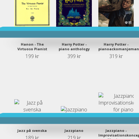
Hanon - The
Harry Potter -
Harry Potter -
Virtuoso Pianist
piano anthology
pianoackomanjeman
199 kr
399 kr
319 kr
Jazz på svenska
Jazzpiano
Jazzpiano -
Improvisationskonce
189 kr
219 kr