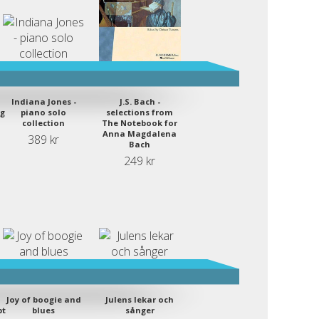
Indiana Jones -
J.S. Bach -
g
piano solo
selections from
collection
The Notebook for
Anna Magdalena
389 kr
Bach
249 kr
Joy of boogie and
Julens lekar och
pt
blues
sånger