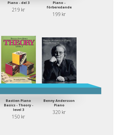
Piano - del 3
Piano -
förberedande
219 kr
199 kr
Bastien Piano
Benny Andersson
Basics - Theory -
Piano
level 3
320 kr
150 kr