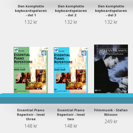
Den komplette
Den komplette
Den komplette
keyboardspelaren
keyboardspelaren
keyboardspelaren
- del 1
- del 2
- del 3
132 kr
132 kr
132 kr
Essential Piano
Essential Piano
Filmmusik - Stefan
Repertoir - level
Repertoir - level
Nilsson
three
two
249 kr
148 kr
148 kr