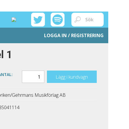
LOGGA IN / REGISTRERING
l 1
ANTAL:
Lägg i kundvagn
riken/Gehrmans Musikförlag AB
85041114