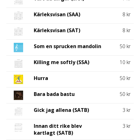
Kärleksvisan (SAA)
8 kr
Kärleksvisan (SAT)
8 kr
Som en sprucken mandolin
50 kr
Killing me softly (SSA)
10 kr
Hurra
50 kr
Bara bada bastu
50 kr
Gick jag allena (SATB)
3 kr
Innan ditt rike blev
3 kr
kartlagt (SATB)