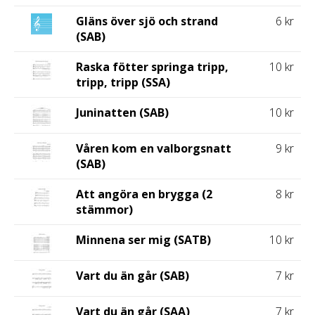
Gläns över sjö och strand
6 kr
(SAB)
Raska fötter springa tripp,
10 kr
tripp, tripp (SSA)
Juninatten (SAB)
10 kr
Våren kom en valborgsnatt
9 kr
(SAB)
Att angöra en brygga (2
8 kr
stämmor)
Minnena ser mig (SATB)
10 kr
Vart du än går (SAB)
7 kr
Vart du än går (SAA)
7 kr