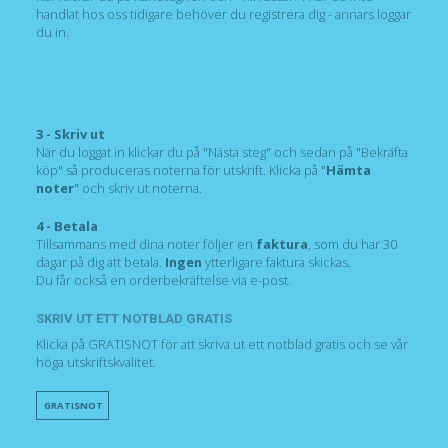
handlat hos oss tidigare behöver du registrera dig - annars loggar
du in.
3 - Skriv ut
När du loggat in klickar du på "Nästa steg" och sedan på "Bekräfta
köp" så produceras noterna för utskrift. Klicka på "
Hämta
noter
" och skriv ut noterna.
4 - Betala
Tillsammans med dina noter följer en
faktura
, som du har 30
dagar på dig att betala.
Ingen
ytterligare faktura skickas.
Du får också en orderbekräftelse via e-post.
SKRIV UT ETT NOTBLAD GRATIS
Klicka på GRATISNOT för att skriva ut ett notblad gratis och se vår
höga utskriftskvalitet.
GRATISNOT