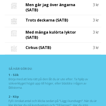
Men går jag över ängarna
3 kr
(SATB)
Trots deckarna (SATB)
3 kr
Med många kulörta lyktor
3 kr
(SATB)
Cirkus (SATB)
3 kr
SÅ HÄR GÖR DU:
1 - Sök
Börja med att leta rätt på den låt du är ute efter. Ta hjälp av
sökverktyget högst upp till höger, eller bläddra i någon av
låtlistorna.
2 - Köp
Fyll i önskat antal och klicka sedan på "Lägg i kundvagn". När du är
klar klickar du på kundvagnen och "Till kassan". Har du inte