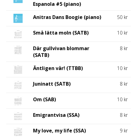
Espanola #5 (piano)
Anitras Dans Boogie (piano)
50 kr
Små lätta moln (SATB)
10 kr
Där gullvivan blommar
8 kr
(SATB)
Äntligen vår! (TTBB)
10 kr
Juninatt (SATB)
8 kr
Om (SAB)
10 kr
Emigrantvisa (SSA)
8 kr
My love, my life (SSA)
9 kr