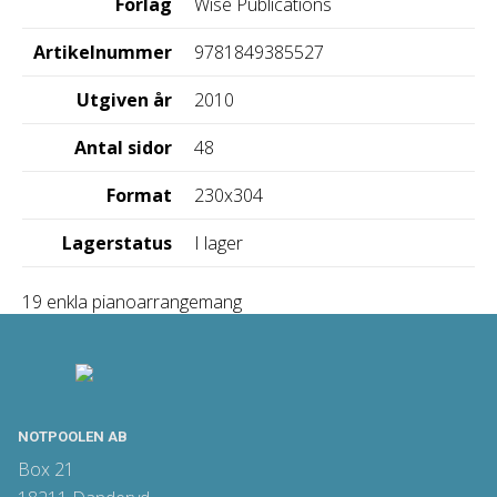
Förlag
Wise Publications
Artikelnummer
9781849385527
Utgiven år
2010
Antal sidor
48
Format
230x304
Lagerstatus
I lager
19 enkla pianoarrangemang
NOTPOOLEN AB
Box 21