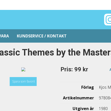
VARA
KUNDSERVICE / KONTAKT
assic Themes by the Master
Pris: 99 kr
Spara som favorit
Förlag
Kjos 
Artikelnummer
97808
Utgiven år
1980