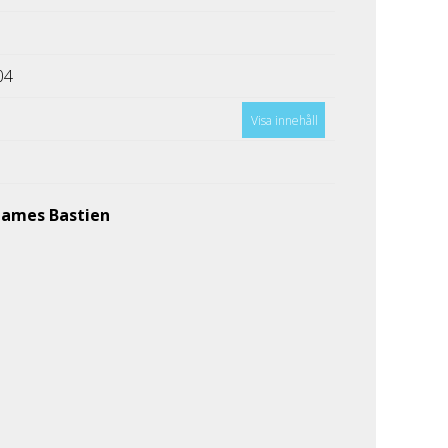
04
Visa innehåll
James Bastien