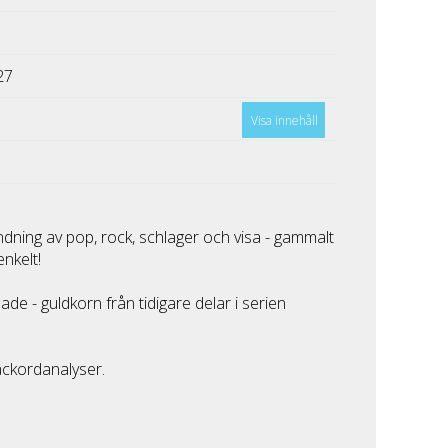
27
Visa innehåll
ndning av pop, rock, schlager och visa - gammalt
enkelt!
ade - guldkorn från tidigare delar i serien
ckordanalyser.