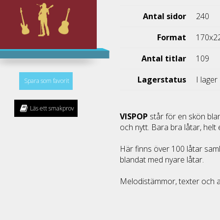
Antal sidor
240
Format
170x2
Antal titlar
109
Lagerstatus
I lager
Spara som favorit
Läs ett smakprov
VISPOP
står för en skön bla
och nytt. Bara bra låtar, helt 
Här finns över 100 låtar saml
blandat med nyare låtar.
Melodistämmor, texter och a