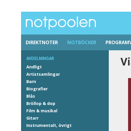
DIREKTNOTER
NOTBÖCKER
PROGRAM
Vi
AVDELNINGAR
Andligt
Artistsamlingar
Barn
Biografier
Blås
Bröllop & dop
Film & musikal
Gitarr
Instrumentalt, övrigt