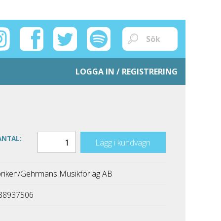
LOGGA IN / REGISTRERING
ANTAL:
Lägg i kundvagn
riken/Gehrmans Musikförlag AB
88937506