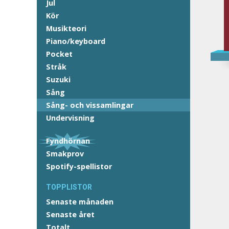
Jul
Kör
Musikteori
Piano/keyboard
Pocket
Stråk
Suzuki
Sång
Sång- och vissamlingar
Undervisning
Fyndhörnan
Smakprov
Spotify-spellistor
TOPPLISTOR
Senaste månaden
Senaste året
Totalt