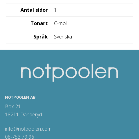
Antal sidor
1
Tonart
C-moll
Språk
Svenska
NOTPOOLEN AB
Box 21
18211 Danderyd
info@notpoolen.com
08-753 79 96