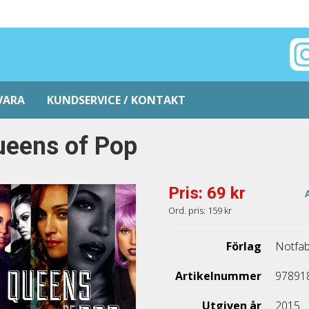
VARA
KUNDSERVICE / KONTAKT
ueens of Pop
Pris: 69 kr
Ord. pris: 159 kr
Förlag
Notfab
Artikelnummer
97891
Utgiven år
2015