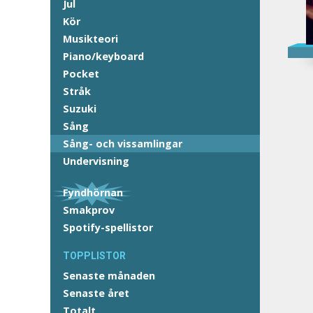
Jul
Kör
Musikteori
Piano/keyboard
Pocket
Stråk
Suzuki
Sång
Sång- och vissamlingar
Undervisning
Fyndhörnan
Smakprov
Spotify-spellistor
TOPPLISTOR
Senaste månaden
Senaste året
Totalt