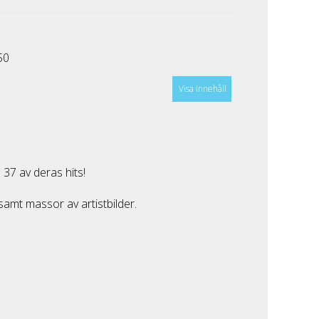
50
Visa innehåll
 37 av deras hits!
samt massor av artistbilder.