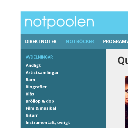
DIREKTNOTER
NOTBÖCKER
PROGRAM
Q
AVDELNINGAR
Andligt
Artistsamlingar
Barn
Biografier
Blås
Bröllop & dop
Film & musikal
Gitarr
Instrumentalt, övrigt