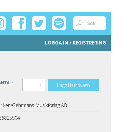
LOGGA IN / REGISTRERING
ANTAL:
Lägg i kundvagn
riken/Gehrmans Musikförlag AB
86825904