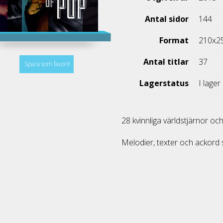
Antal sidor
144
Format
210x2
Antal titlar
37
Spara som favorit
Lagerstatus
I lager
28 kvinnliga världstjärnor och
Melodier, texter och ackord 