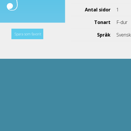
Antal sidor
1
Tonart
F-dur
Spara som favorit
Språk
Svens