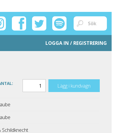
LOGGA IN / REGISTRERING
ANTAL:
Lägg i kundvagn
Taube
Taube
& Schildknecht