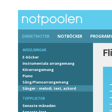
DIREKTNOTER
NOTBÖCKER
PROGRAM
Fl
AVDELNINGAR
E-böcker
Instrumentala arrangemang
Körarrangemang
Piano
Sång/Pianoarrangemang
Sånger - melodi, text, ackord
TOPPLISTOR
Senaste månaden
Senaste året