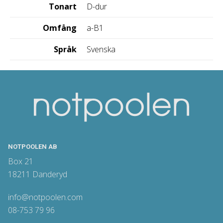
Tonart
D-dur
Omfång
a-B1
Språk
Svenska
NOTPOOLEN AB
Box 21
18211 Danderyd
info@notpoolen.com
08-753 79 96