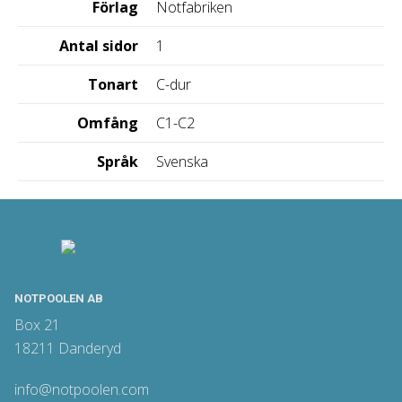
Förlag
Notfabriken
Antal sidor
1
Tonart
C-dur
Omfång
C1-C2
Språk
Svenska
NOTPOOLEN AB
Box 21
18211 Danderyd
info@notpoolen.com