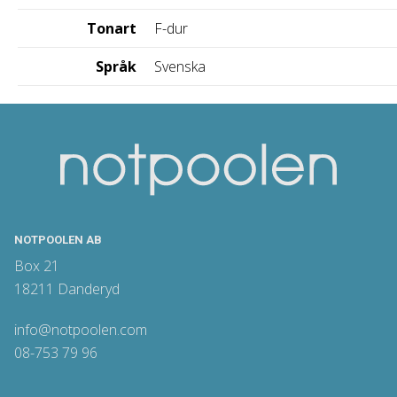
Tonart
F-dur
Språk
Svenska
NOTPOOLEN AB
Box 21
18211 Danderyd
info@notpoolen.com
08-753 79 96