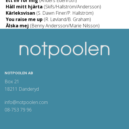
Ett liv för mig
(Anders Edenroth)
Håll mitt hjärta
(Skifs/Hallström/Andersson)
Kärleksvisan
(S. Dawn Finer/P. Hallström)
You raise me up
(R. Løvland/B. Graham)
Älska mej
(Benny Andersson/Marie Nilsson)
NOTPOOLEN AB
Box 21
18211 Danderyd
info@notpoolen.com
08-753 79 96