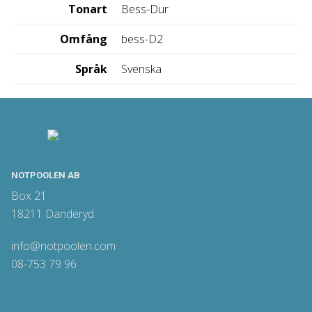
Tonart
Bess-Dur
Omfång
bess-D2
Språk
Svenska
NOTPOOLEN AB
Box 21
18211 Danderyd
info@notpoolen.com
08-753 79 96