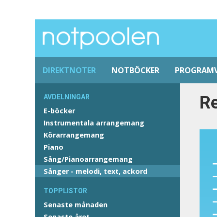
DIREKTNOTER
NOTBÖCKER
PROGRAM
Re
AVDELNINGAR
E-böcker
Instrumentala arrangemang
Körarrangemang
Piano
Sång/Pianoarrangemang
Sånger - melodi, text, ackord
TOPPLISTOR
Senaste månaden
Senaste året