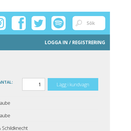
LOGGA IN / REGISTRERING
ANTAL:
Lägg i kundvagn
Taube
Taube
& Schildknecht