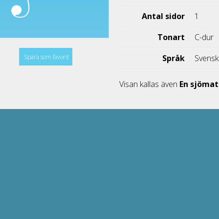
Antal sidor
1
Tonart
C-dur
Spara som favorit
Språk
Svens
Visan kallas även
En sjömat