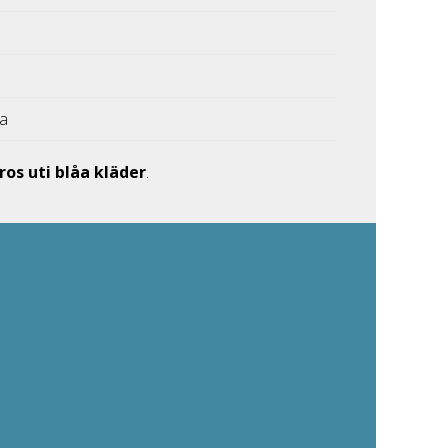
ka
ros uti blåa kläder
.