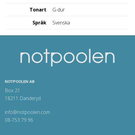
Tonart
G-dur
Språk
Svenska
NOTPOOLEN AB
Box 21
18211 Danderyd
info@notpoolen.com
08-753 79 96