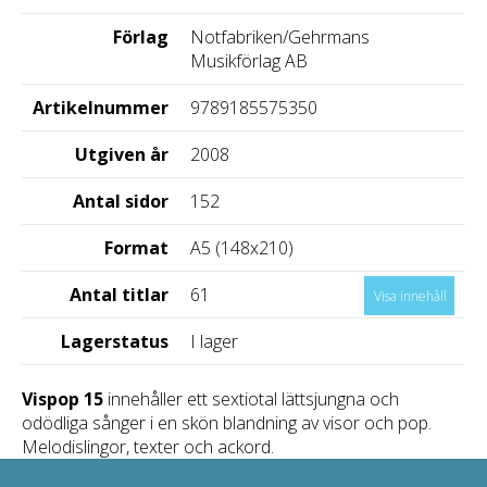
Förlag
Notfabriken/Gehrmans
Musikförlag AB
Artikelnummer
9789185575350
Utgiven år
2008
Antal sidor
152
Format
A5 (148x210)
Antal titlar
61
Visa innehåll
Lagerstatus
I lager
Vispop 15
innehåller ett sextiotal lättsjungna och
odödliga sånger i en skön blandning av visor och pop.
Melodislingor, texter och ackord.