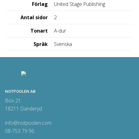
Förlag
United Stage Publishing
Antal sidor
2
Tonart
A-dur
Språk
Svenska
NOTPOOLEN AB
Box 21
18211 Danderyd
info@notpoolen.com
08-753 79 96