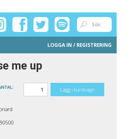
LOGGA IN / REGISTRERING
ise me up
ANTAL:
Lägg i kundvagn
onard
90500