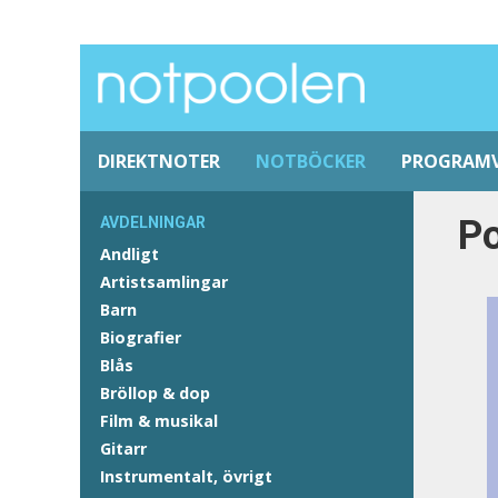
DIREKTNOTER
NOTBÖCKER
PROGRAM
Po
AVDELNINGAR
Andligt
Artistsamlingar
Barn
Biografier
Blås
Bröllop & dop
Film & musikal
Gitarr
Instrumentalt, övrigt