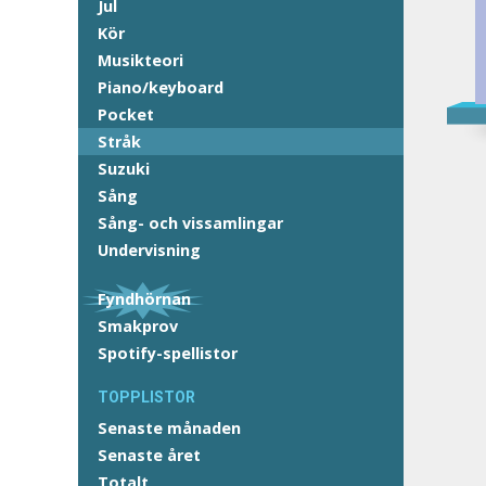
Jul
Kör
Musikteori
Piano/keyboard
Pocket
Stråk
Suzuki
Sång
Sång- och vissamlingar
Undervisning
Fyndhörnan
Smakprov
Spotify-spellistor
TOPPLISTOR
Senaste månaden
Senaste året
Totalt