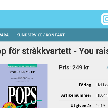
VARA
KUNDSERVICE / KONTAKT
p för stråkkvartett - You ra
Pris: 249 kr
Förlag
Hal Le
Artikelnummer
HL044
Utgiven år
2019