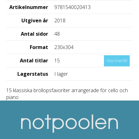
Artikelnummer
9781540020413
Utgiven år
2018
Antal sidor
48
Format
230x304
Antal titlar
15
Visa innehåll
Lagerstatus
I lager
15 klassiska bröllopsfavoriter arrangerade för cello och
piano