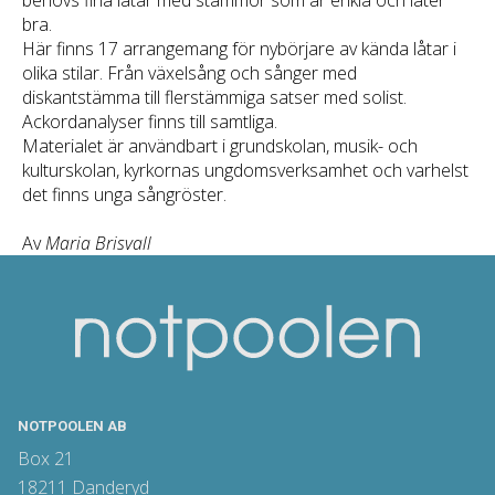
behövs fina låtar med stämmor som är enkla och låter
bra.
Här finns 17 arrangemang för nybörjare av kända låtar i
olika stilar. Från växelsång och sånger med
diskantstämma till flerstämmiga satser med solist.
Ackordanalyser finns till samtliga.
Materialet är användbart i grundskolan, musik- och
kulturskolan, kyrkornas ungdomsverksamhet och varhelst
det finns unga sångröster.
Av
Maria Brisvall
NOTPOOLEN AB
Box 21
18211 Danderyd