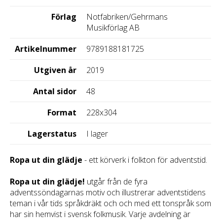
Förlag
Notfabriken/Gehrmans
Musikförlag AB
Artikelnummer
9789188181725
Utgiven år
2019
Antal sidor
48
Format
228x304
Lagerstatus
I lager
Ropa ut din glädje
- ett körverk i folkton för adventstid.
Ropa ut din glädje!
utgår från de fyra
adventssöndagarnas motiv och illustrerar adventstidens
teman i vår tids språkdräkt och och med ett tonspråk som
har sin hemvist i svensk folkmusik. Varje avdelning är