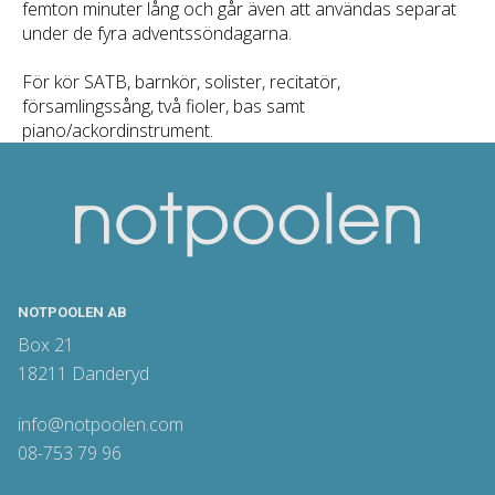
femton minuter lång och går även att användas separat
under de fyra adventssöndagarna.
För kör SATB, barnkör, solister, recitatör,
församlingssång, två fioler, bas samt
piano/ackordinstrument.
NOTPOOLEN AB
Box 21
18211 Danderyd
info@notpoolen.com
08-753 79 96