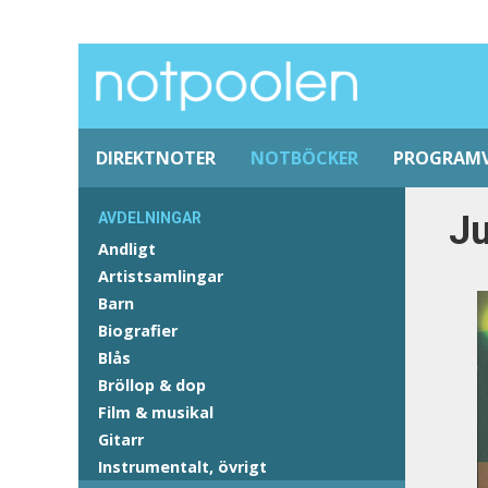
DIREKTNOTER
NOTBÖCKER
PROGRAM
Ju
AVDELNINGAR
Andligt
Artistsamlingar
Barn
Biografier
Blås
Bröllop & dop
Film & musikal
Gitarr
Instrumentalt, övrigt