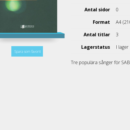
Antal sidor
0
Format
A4 (21
Antal titlar
3
Lagerstatus
I lager
Spara som favorit
Tre populära sånger för SA