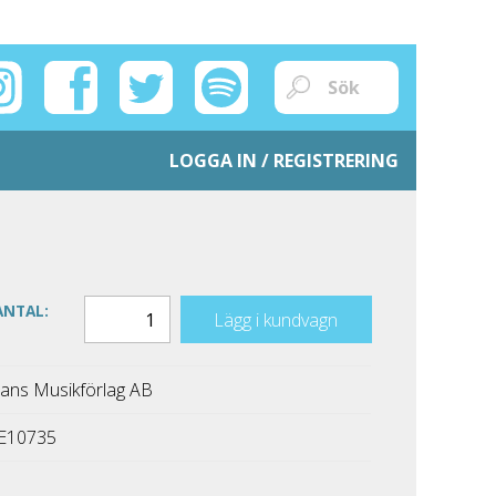
LOGGA IN / REGISTRERING
ANTAL:
Lägg i kundvagn
ans Musikförlag AB
E10735