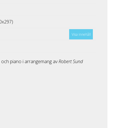
0x297)
Visa innehåll
B och piano i arrangemang av
Robert Sund