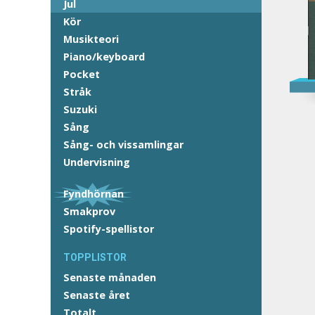
Jul
Kör
Musikteori
Piano/keyboard
Pocket
Stråk
Suzuki
Sång
Sång- och vissamlingar
Undervisning
Fyndhörnan
Smakprov
Spotify-spellistor
TOPPLISTOR
Senaste månaden
Senaste året
Totalt