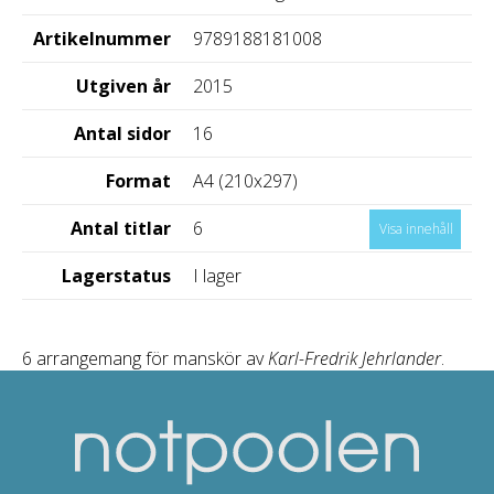
Artikelnummer
9789188181008
Utgiven år
2015
Antal sidor
16
Format
A4 (210x297)
Antal titlar
6
Visa innehåll
Lagerstatus
I lager
6 arrangemang för manskör av
Karl-Fredrik Jehrlander
.