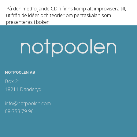
På den medföljande CD:n finns komp att improvisera till,
utifrån de idéer och teorier om pentaskalan som
presenteras i boken.
NOTPOOLEN AB
Box 21
18211 Danderyd
info@notpoolen.com
08-753 79 96