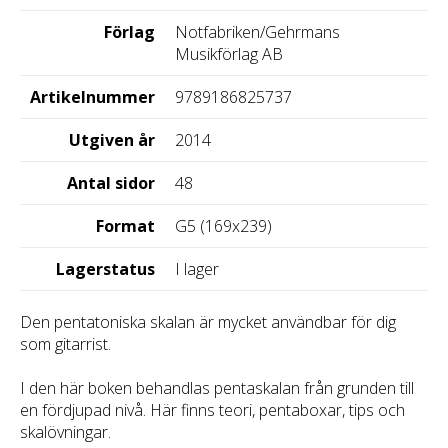
Förlag
Notfabriken/Gehrmans
Musikförlag AB
Artikelnummer
9789186825737
Utgiven år
2014
Antal sidor
48
Format
G5 (169x239)
Lagerstatus
I lager
Den pentatoniska skalan är mycket användbar för dig
som gitarrist.
I den här boken behandlas pentaskalan från grunden till
en fördjupad nivå. Här finns teori, pentaboxar, tips och
skalövningar.