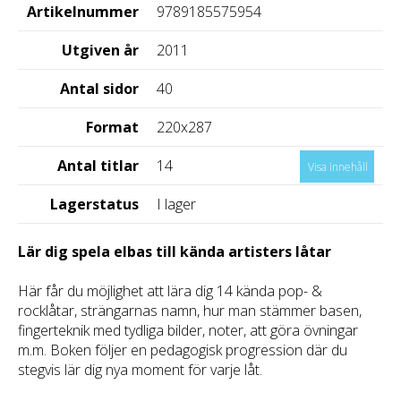
Artikelnummer
9789185575954
Utgiven år
2011
Antal sidor
40
Format
220x287
Antal titlar
14
Visa innehåll
Lagerstatus
I lager
Lär dig spela elbas till kända artisters låtar
Här får du möjlighet att lära dig 14 kända pop- &
rocklåtar, strängarnas namn, hur man stämmer basen,
fingerteknik med tydliga bilder, noter, att göra övningar
m.m. Boken följer en pedagogisk progression där du
stegvis lär dig nya moment för varje låt.