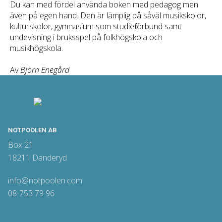
Du kan med fördel använda boken med pedagog men
även på egen hand. Den är lämplig på såväl musikskolor,
kulturskolor, gymnasium som studieförbund samt
undevisning i bruksspel på folkhögskola och
musikhögskola.
Av
Björn Enegård
NOTPOOLEN AB
Box 21
18211 Danderyd
info@notpoolen.com
08-753 79 96