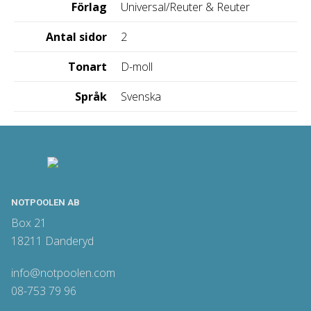
Förlag
Universal/Reuter & Reuter
Antal sidor
2
Tonart
D-moll
Språk
Svenska
NOTPOOLEN AB
Box 21
18211 Danderyd
info@notpoolen.com
08-753 79 96