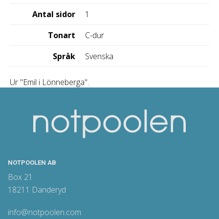
Antal sidor
1
Tonart
C-dur
Språk
Svenska
Ur "Emil i Lönneberga".
NOTPOOLEN AB
Box 21
18211 Danderyd
info@notpoolen.com