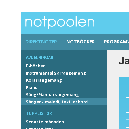
DIREKTNOTER
NOTBÖCKER
PROGRAM
Ja
AVDELNINGAR
E-böcker
Instrumentala arrangemang
Körarrangemang
Piano
Sång/Pianoarrangemang
Sånger - melodi, text, ackord
TOPPLISTOR
Senaste månaden
Senaste året