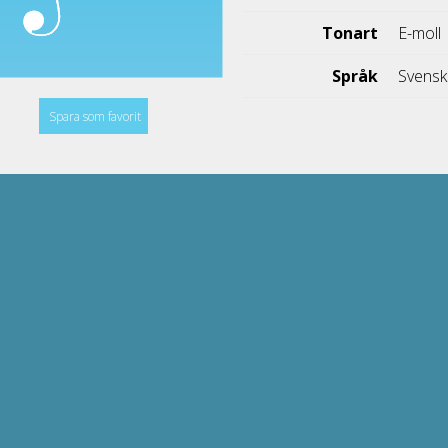
Tonart
E-moll
Språk
Svens
Spara som favorit