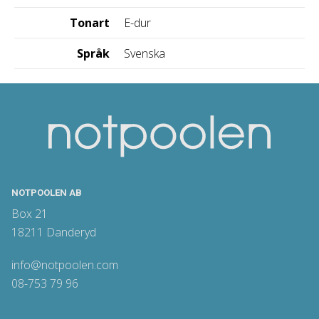
Tonart
E-dur
Språk
Svenska
NOTPOOLEN AB
Box 21
18211 Danderyd
info@notpoolen.com
08-753 79 96