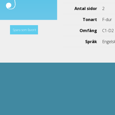
Antal sidor
2
Tonart
F-dur
Spara som favorit
Omfång
C1-D2
Språk
Engels