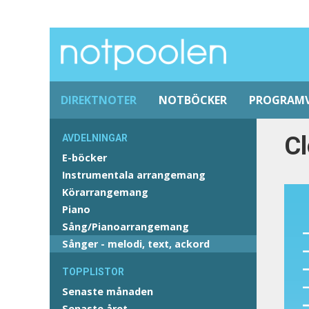
DIREKTNOTER
NOTBÖCKER
PROGRAM
Cl
AVDELNINGAR
E-böcker
Instrumentala arrangemang
Körarrangemang
Piano
Sång/Pianoarrangemang
Sånger - melodi, text, ackord
TOPPLISTOR
Senaste månaden
Senaste året