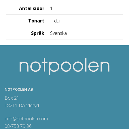
Antal sidor
1
Tonart
F-dur
Språk
Svenska
NOTPOOLEN AB
Box 21
18211 Danderyd
info@notpoolen.com
08-753 79 96