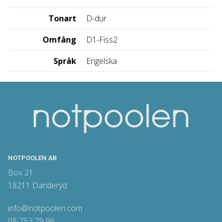
Tonart
D-dur
Omfång
D1-Fiss2
Språk
Engelska
NOTPOOLEN AB
Box 21
18211 Danderyd
info@notpoolen.com
08-753 79 96