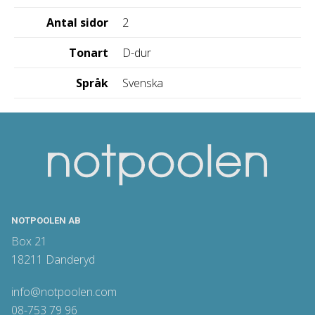
Antal sidor
2
Tonart
D-dur
Språk
Svenska
NOTPOOLEN AB
Box 21
18211 Danderyd
info@notpoolen.com
08-753 79 96