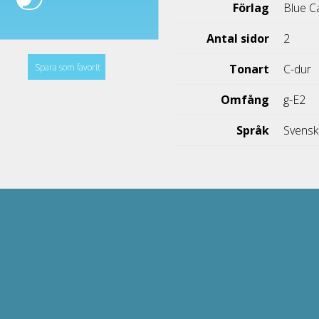
Förlag
Blue C
Antal sidor
2
Spara som favorit
Tonart
C-dur
Omfång
g-E2
Språk
Svens