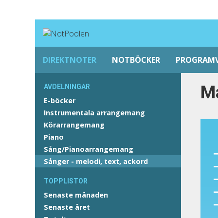
DIREKTNOTER
NOTBÖCKER
PROGRAM
Ma
AVDELNINGAR
E-böcker
Instrumentala arrangemang
Körarrangemang
Piano
Sång/Pianoarrangemang
Sånger - melodi, text, ackord
TOPPLISTOR
Senaste månaden
Senaste året