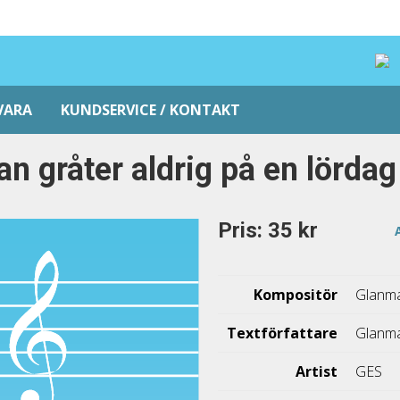
VARA
KUNDSERVICE / KONTAKT
n gråter aldrig på en lördag
Pris: 35 kr
Kompositör
Glanma
Textförfattare
Glanma
Artist
GES