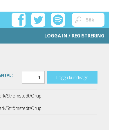
LOGGA IN / REGISTRERING
ANTAL:
Lägg i kundvagn
rk/Strömstedt/Orup
rk/Strömstedt/Orup