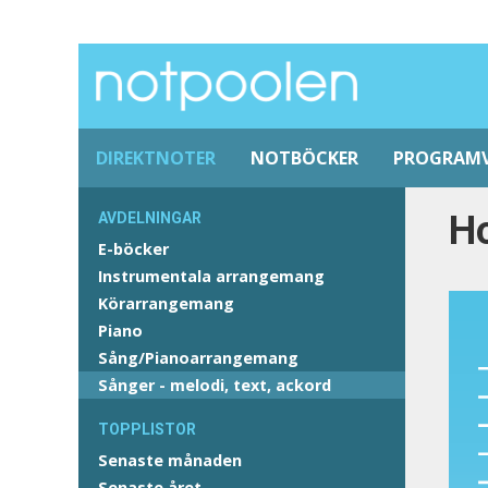
DIREKTNOTER
NOTBÖCKER
PROGRAM
Ho
AVDELNINGAR
E-böcker
Instrumentala arrangemang
Körarrangemang
Piano
Sång/Pianoarrangemang
Sånger - melodi, text, ackord
TOPPLISTOR
Senaste månaden
Senaste året