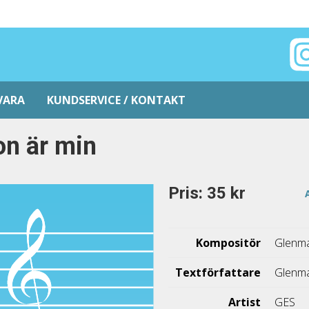
VARA
KUNDSERVICE / KONTAKT
n är min
Pris: 35 kr
Kompositör
Glenma
Textförfattare
Glenma
Artist
GES