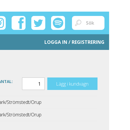
LOGGA IN / REGISTRERING
ANTAL:
Lägg i kundvagn
rk/Strömstedt/Orup
rk/Strömstedt/Orup