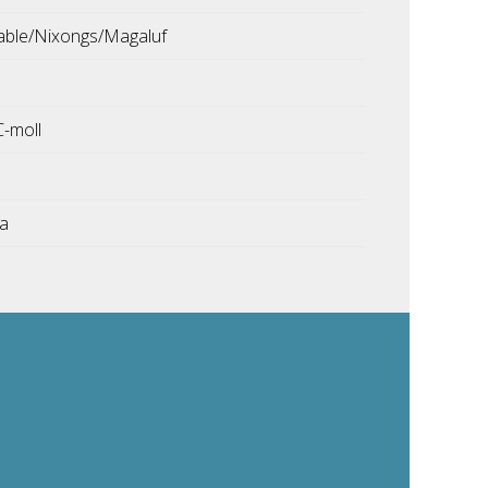
able/Nixongs/Magaluf
C-moll
ka