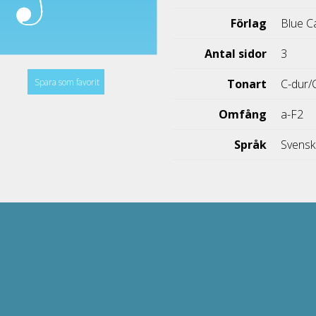
Förlag
Blue C
Antal sidor
3
Spara som favorit
Tonart
C-dur/
Omfång
a-F2
Språk
Svens