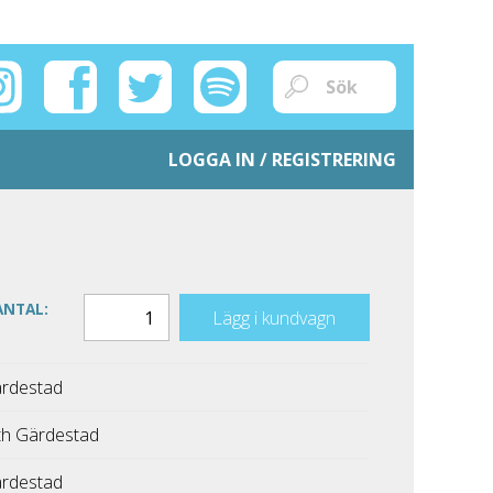
LOGGA IN / REGISTRERING
ANTAL:
Lägg i kundvagn
rdestad
h Gärdestad
rdestad