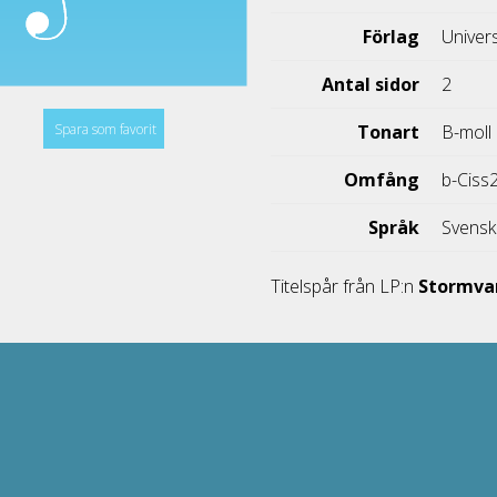
Förlag
Univer
Antal sidor
2
Spara som favorit
Tonart
B-moll
Omfång
b-Ciss
Språk
Svens
Titelspår från LP:n
Stormva