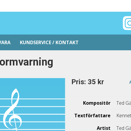
VARA
KUNDSERVICE / KONTAKT
tormvarning
Pris: 35 kr
Kompositör
Ted Gä
Textförfattare
Kennet
Artist
Ted Gä