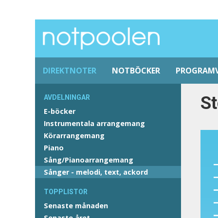
DIREKTNOTER
NOTBÖCKER
PROGRAM
S
AVDELNINGAR
E-böcker
Instrumentala arrangemang
Körarrangemang
Piano
Sång/Pianoarrangemang
Sånger - melodi, text, ackord
TOPPLISTOR
Senaste månaden
Senaste året