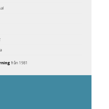
sal
2
ka
rning
från 1981