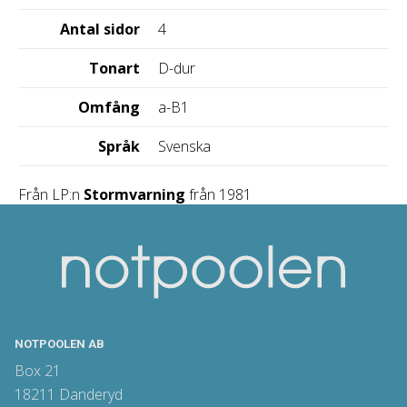
Antal sidor
4
Tonart
D-dur
Omfång
a-B1
Språk
Svenska
Från LP:n
Stormvarning
från 1981
NOTPOOLEN AB
Box 21
18211 Danderyd