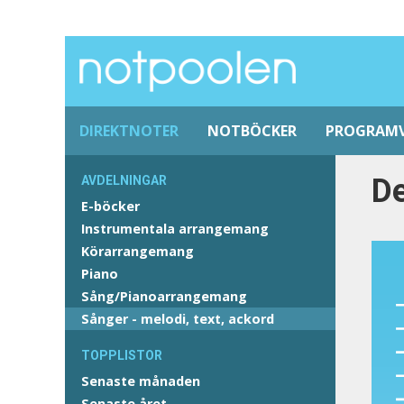
DIREKTNOTER
NOTBÖCKER
PROGRAM
De
AVDELNINGAR
E-böcker
Instrumentala arrangemang
Körarrangemang
Piano
Sång/Pianoarrangemang
Sånger - melodi, text, ackord
TOPPLISTOR
Senaste månaden
Senaste året