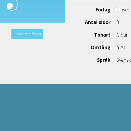
Förlag
Univer
Antal sidor
3
Spara som favorit
Tonart
C-dur
Omfång
a-A1
Språk
Svens