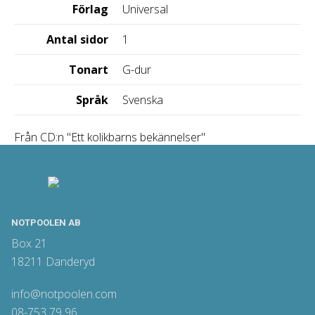
Förlag
Universal
Antal sidor
1
Tonart
G-dur
Språk
Svenska
Från CD:n "Ett kolikbarns bekännelser"
NOTPOOLEN AB
Box 21
18211 Danderyd
info@notpoolen.com
08-753 79 96