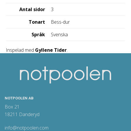
Antal sidor
3
Tonart
Bess-dur
Språk
Svenska
Inspelad med
Gyllene Tider
.
NOTPOOLEN AB
Box 21
18211 Danderyd
info@notpoolen.com