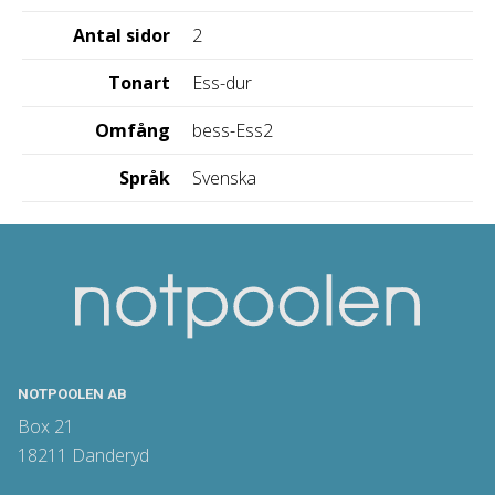
Antal sidor
2
Tonart
Ess-dur
Omfång
bess-Ess2
Språk
Svenska
NOTPOOLEN AB
Box 21
18211 Danderyd