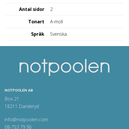
Antal sidor
2
Tonart
A-moll
Språk
Svenska
NOTPOOLEN AB
Box 21
18211 Danderyd
info@notpoolen.com
08-753 79 96