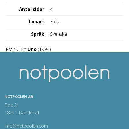
Antal sidor
4
Tonart
E-dur
Språk
Svenska
Från CD:n
Uno
(1994)
NOTPOOLEN AB
Box 21
18211 Danderyd
info@notpoolen.com