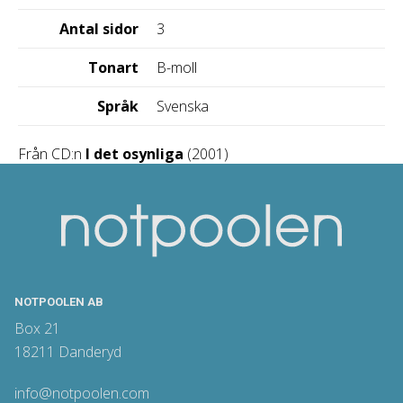
Antal sidor
3
Tonart
B-moll
Språk
Svenska
Från CD:n
I det osynliga
(2001)
NOTPOOLEN AB
Box 21
18211 Danderyd
info@notpoolen.com