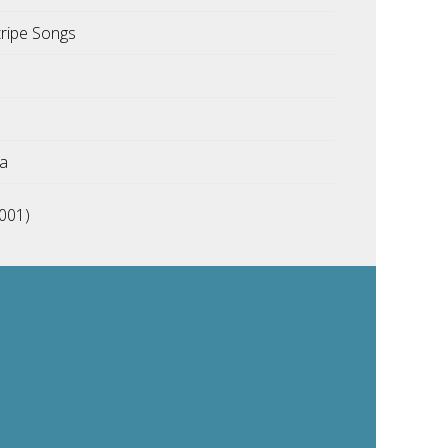
tripe Songs
ka
001)