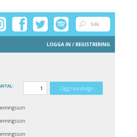
LOGGA IN / REGISTRERING
ANTAL:
Lägg i kundvagn
enningsson
enningsson
enningsson