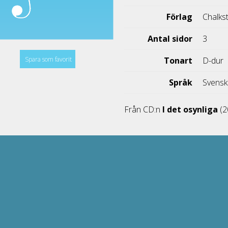
Förlag
Chalks
Antal sidor
3
Spara som favorit
Tonart
D-dur
Språk
Svens
Från CD:n
I det osynliga
(2