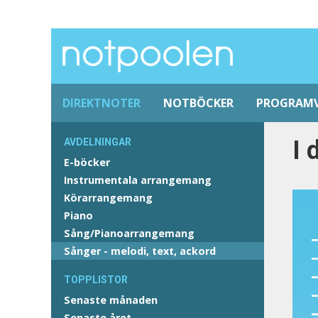
DIREKTNOTER
NOTBÖCKER
PROGRAM
I 
AVDELNINGAR
E-böcker
Instrumentala arrangemang
Körarrangemang
Piano
Sång/Pianoarrangemang
Sånger - melodi, text, ackord
TOPPLISTOR
Senaste månaden
Senaste året