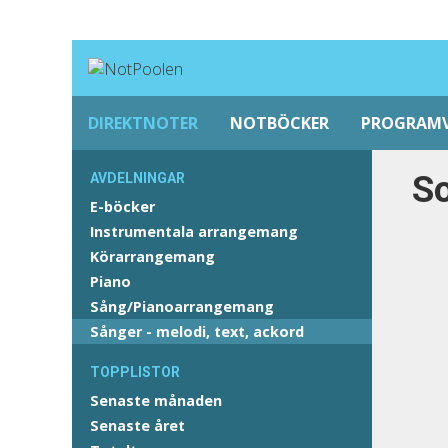
DIREKTNOTER
NOTBÖCKER
PROGRAM
So
AVDELNINGAR
E-böcker
Instrumentala arrangemang
Körarrangemang
Piano
Sång/Pianoarrangemang
Sånger - melodi, text, ackord
TOPPLISTOR
Senaste månaden
Senaste året