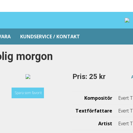
VARA
KUNDSERVICE / KONTAKT
lig morgon
Pris: 25 kr
Spara som favorit
Kompositör
Evert 
Textförfattare
Evert 
Artist
Evert 