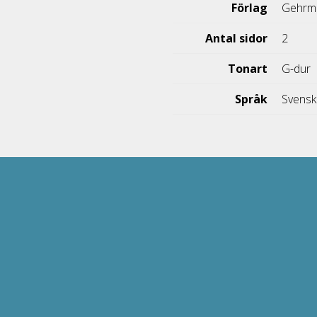
Förlag
Gehrma
Antal sidor
2
Tonart
G-dur
Språk
Svens