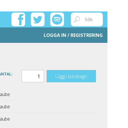
LOGGA IN / REGISTRERING
ANTAL:
Lägg i kundvagn
Taube
Taube
Taube