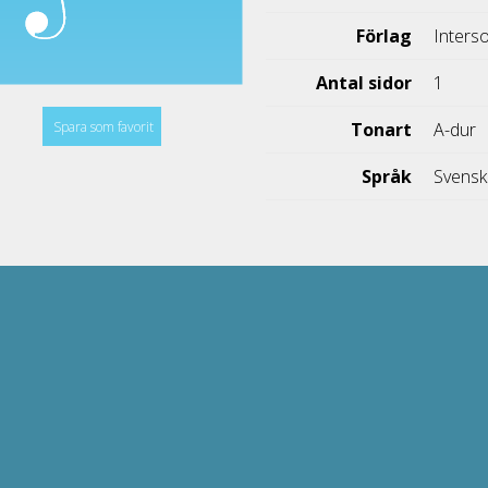
Förlag
Inters
Antal sidor
1
Spara som favorit
Tonart
A-dur
Språk
Svens