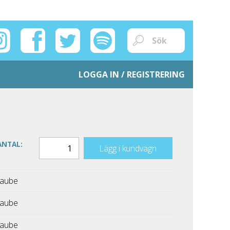
LOGGA IN / REGISTRERING
ANTAL:
Lägg i kundvagn
Taube
Taube
Taube