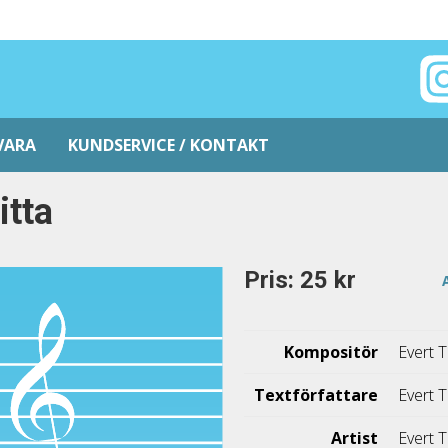
VARA
KUNDSERVICE / KONTAKT
itta
Pris: 25 kr
Kompositör
Evert 
Textförfattare
Evert 
Artist
Evert 