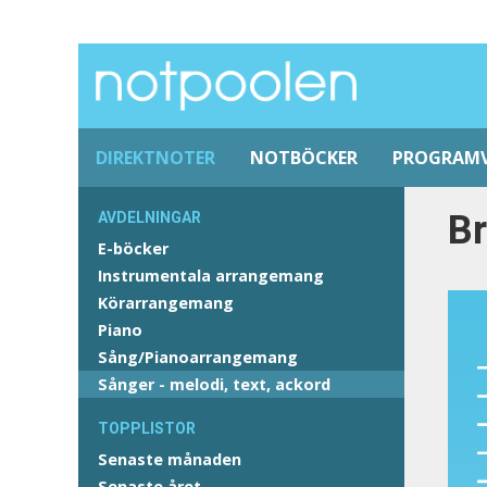
DIREKTNOTER
NOTBÖCKER
PROGRAM
Br
AVDELNINGAR
E-böcker
Instrumentala arrangemang
Körarrangemang
Piano
Sång/Pianoarrangemang
Sånger - melodi, text, ackord
TOPPLISTOR
Senaste månaden
Senaste året