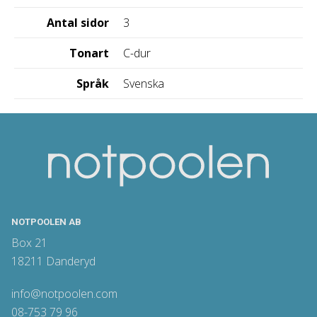
Antal sidor
3
Tonart
C-dur
Språk
Svenska
NOTPOOLEN AB
Box 21
18211 Danderyd
info@notpoolen.com
08-753 79 96