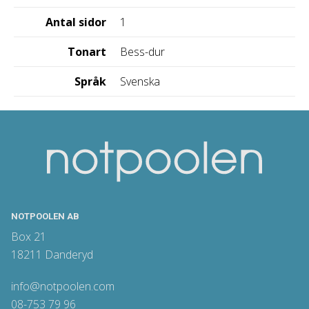
Antal sidor
1
Tonart
Bess-dur
Språk
Svenska
NOTPOOLEN AB
Box 21
18211 Danderyd
info@notpoolen.com
08-753 79 96